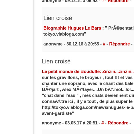
anonyme - 09.12.14 à 06:43 -
#
-
Répondre
-
Lien croisé
Biographie Hugues Le Bars
: " PrÃ©sentati
tokyo.viabloga.com"
anonyme - 30.12.16 à 20:55 -
#
-
Répondre
-
Lien croisé
Le petit monde de Boudufle: Zinzin...zinzin..
sur les gravillons, le broyeur , tout !!! et vas
chanter une soprano, avec le chant des bale
BÃ©jart , Alex MÃ©tayer....Un bÃ©mol...lol..
"chat dans l'eau " , mes chats deviennent d
connaÃ®tre ici , il y a tout , de plus super le 
http://tokyo.viabloga.com/news/hugues-le-b
avant-gardiste"
anonyme - 03.05.17 à 20:51 -
#
-
Répondre
-