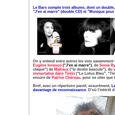
Le Bars compte trois albums, dont un double, à
"J'en ai marre" (double CD) et "Musique pour 
On y entend entre autres les voix savamment
Eugène Ionesco
("J'en ai marre")
, de
Sonia Ry
claque") de
Malraux
("le destin bascule"), du
immortalisé dans Tintin
("Le Lotus Bleu", "Tin
encore de
Patrice Chéreau
, pour ne citer que
Bref, avec un répertoire pareil, assurément,
Le
davantage de reconnaissance
. D’où l’intérêt d