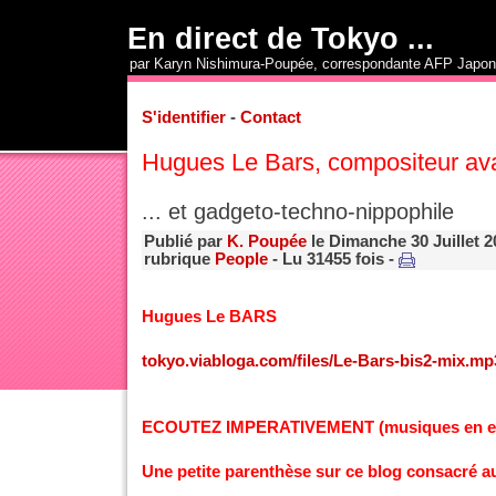
En direct de Tokyo ...
par Karyn Nishimura-Poupée, correspondante AFP Japon
S'identifier
-
Contact
Hugues Le Bars, compositeur avan
... et gadgeto-techno-nippophile
Publié par
K. Poupée
le Dimanche 30 Juillet 2
rubrique
People
- Lu 31455 fois -
Hugues Le BARS
tokyo.viabloga.com/files/Le-Bars-bis2-mix.mp
ECOUTEZ IMPERATIVEMENT (musiques en exc
Une petite parenthèse sur ce blog consacré a