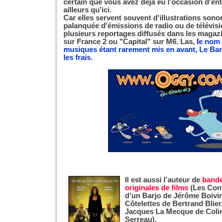
certain que vous avez déjà eu l'occasion d'e
ailleurs qu’ici.
Car elles servent souvent d'illustrations son
palanquée d'émissions de radio ou de télévis
plusieurs reportages diffusés dans les magaz
sur France 2 ou "Capital" sur M6. Las,
l
e nom 
musiques étant rarement mis en avant, Le Bars
les frais
.
Il est aussi l’auteur de
band
originales de films
(Les Con
d’un Barjo de Jérôme Boivin
Côtelettes de Bertrand Blier,
Jacques La Mecque de Coli
Serreau),