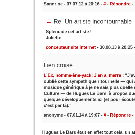
Sandrine - 07.07.12 à 20:16 -
#
-
Répondre
-
←
Re: Un artiste incontournable
Splendide cet artiste !
Juliette
concepteur site internet
- 30.08.13 à 20:25 
Lien croisé
L'Ex, homme-âne-yack: J'en ai marre
: "J'a
oublié cette sympathique ritournelle — qui a
musique générique à je ne sais plus quelle
Culture — de Hugues Le Bars, à propos duq
quelque développements ici (et pour écout
c'est par là)."
anonyme - 07.01.14 à 19:07 -
#
-
Répondre
-
Hugues Le Bars était en effet tout cela, un a