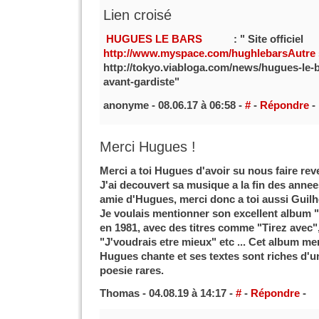
Lien croisé
HUGUES LE BARS
: " Site officiel
http://www.myspace.com/hughlebarsAutre
http://tokyo.viabloga.com/news/hugues-le-
avant-gardiste"
anonyme - 08.06.17 à 06:58 -
#
-
Répondre
-
Merci Hugues !
Merci a toi Hugues d'avoir su nous faire rev
J'ai decouvert sa musique a la fin des annees
amie d'Hugues, merci donc a toi aussi Guilh
Je voulais mentionner son excellent album 
en 1981, avec des titres comme "Tirez avec",
"J'voudrais etre mieux" etc ... Cet album meri
Hugues chante et ses textes sont riches d'
poesie rares.
Thomas - 04.08.19 à 14:17 -
#
-
Répondre
-