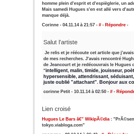
homme plein d'esprit et d'espièglerie, un ad
Mais samedi Hugues s'en est allé vers d'autre
manque déjà.
Corinne - 04.11.14 à 21:57 -
#
-
Répondre
-
Salut l'artiste
Je relis et je réécoute cet article que j'ava
de mes recherches. J'avais rencontré Hughe
de Jeancourt et je redécouvrais le Hugues q
intelligent, malin, timide, jouisseur, poè
"
hypersensible, attendrissant, séduisant,
juste oublié "attachant". Bonjour aux co
corinne Petit - 10.11.14 à 02:50 -
#
-
Répond
Lien croisé
Hugues Le Bars â€” WikipÃ©dia
: "PrÃ©sen
tokyo.viabloga.com"