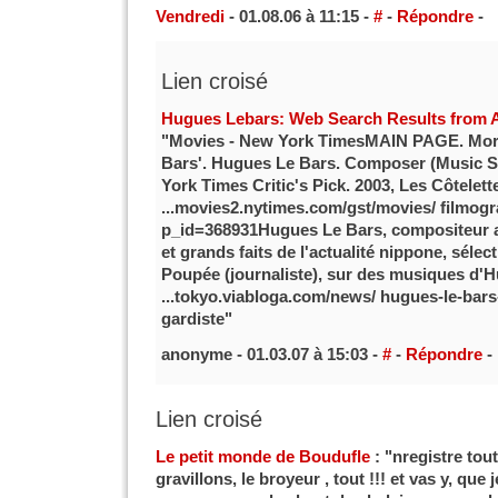
Vendredi
- 01.08.06 à 11:15 -
#
-
Répondre
-
Lien croisé
Hugues Lebars: Web Search Results from
"Movies - New York TimesMAIN PAGE. Mor
Bars'. Hugues Le Bars. Composer (Music S
York Times Critic's Pick. 2003, Les Côtele
...movies2.nytimes.com/gst/movies/ filmog
p_id=368931Hugues Le Bars, compositeur av
et grands faits de l'actualité nippone, séle
Poupée (journaliste), sur des musiques d'
...tokyo.viabloga.com/news/ hugues-le-bar
gardiste"
anonyme - 01.03.07 à 15:03 -
#
-
Répondre
-
Lien croisé
Le petit monde de Boudufle
: "nregistre tout
gravillons, le broyeur , tout !!! et vas y, que