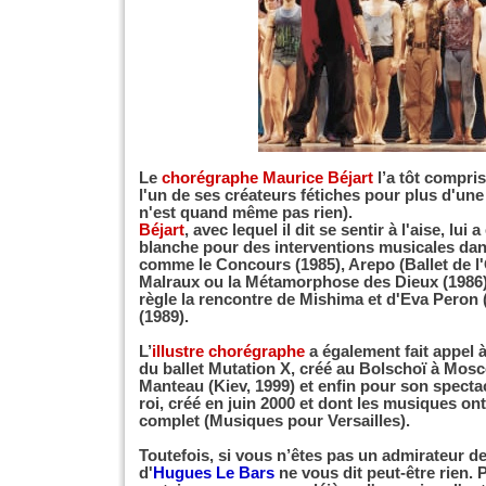
Le
chorégraphe Maurice Béjart
l’a tôt compris
l'un de ses créateurs fétiches pour plus d'une 
n'est quand même pas rien).
Béjart
, avec lequel il dit se sentir à l'aise, lui
blanche pour des interventions musicales dan
comme le Concours (1985), Arepo (Ballet de l'
Malraux ou la Métamorphose des Dieux (1986)
règle la rencontre de Mishima et d'Eva Peron 
(1989).
L’
illustre chorégraphe
a également fait appel à
du ballet Mutation X, créé au Bolschoï à Mos
Manteau (Kiev, 1999) et enfin pour son spectac
roi, créé en juin 2000 et dont les musiques ont 
complet (Musiques pour Versailles).
Toutefois, si vous n’êtes pas un admirateur d
d'
Hugues Le Bars
ne vous dit peut-être rien. P