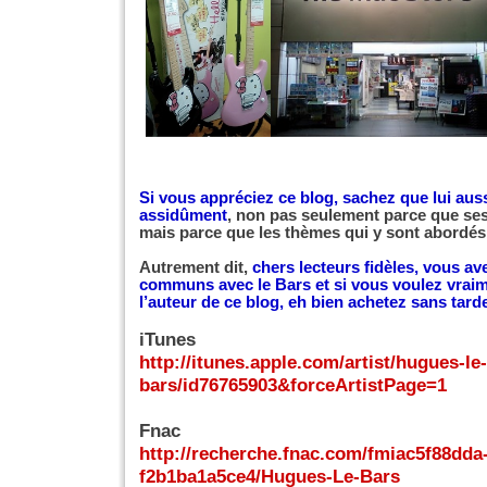
Si vous appréciez ce blog, sachez que lui auss
assidûment
, non pas seulement parce que ses
mais parce que les thèmes qui y sont abordés 
Autrement dit,
chers lecteurs fidèles, vous av
communs avec le Bars et si vous voulez vraimen
l’auteur de ce blog, eh bien achetez sans tar
iTunes
http://itunes.apple.com/artist/hugues-le-
bars/id76765903&forceArtistPage=1
Fnac
http://recherche.fnac.com/fmiac5f88dda
f2b1ba1a5ce4/Hugues-Le-Bars