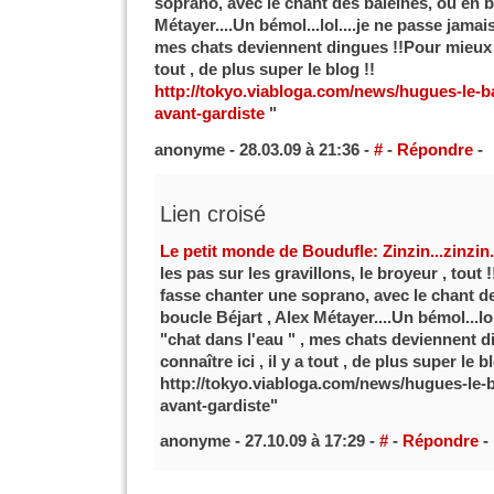
soprano, avec le chant des baleines, ou en b
Métayer....Un bémol...lol....je ne passe jamais
mes chats deviennent dingues !!Pour mieux le 
tout , de plus super le blog !!
http://tokyo.viabloga.com/news/hugues-le-b
avant-gardiste
"
anonyme - 28.03.09 à 21:36 -
#
-
Répondre
-
Lien croisé
Le petit monde de Boudufle: Zinzin...zinzin.
les pas sur les gravillons, le broyeur , tout !!
fasse chanter une soprano, avec le chant de
boucle Béjart , Alex Métayer....Un bémol...lo
"chat dans l'eau " , mes chats deviennent d
connaître ici , il y a tout , de plus super le bl
http://tokyo.viabloga.com/news/hugues-le-
avant-gardiste"
anonyme - 27.10.09 à 17:29 -
#
-
Répondre
-